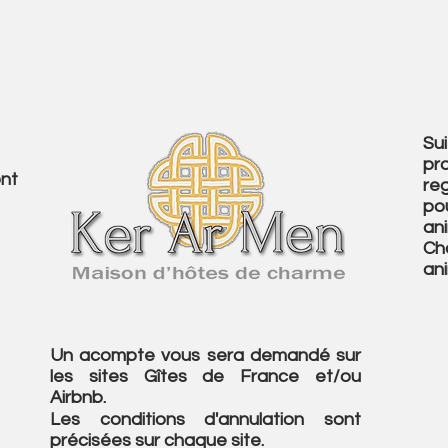
Su
pr
ont
re
po
an
Cha
an
Un acompte vous sera demandé sur
les sites Gîtes de France et/ou
Airbnb.
Les conditions d'annulation sont
précisées sur chaque site.